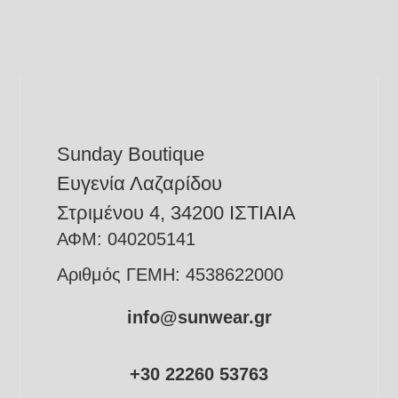
να
επιλεγούν
στη
σελίδα
του
προϊόντος
Sunday Boutique
Ευγενία Λαζαρίδου
Στριμένου 4, 34200 ΙΣΤΙΑΙΑ
ΑΦΜ: 040205141
Αριθμός ΓΕΜΗ: 4538622000
info@sunwear.gr
+30 22260 53763