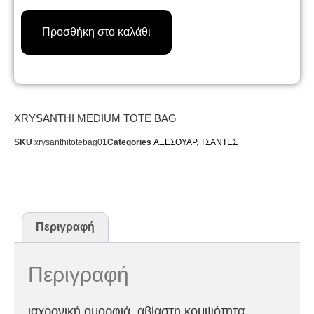
was:
τρέχουσα
XRYSANTHI
MEDIUM
€130,00.
τιμή
Προσθήκη στο καλάθι
TOTE
BAG
είναι:
ποσότητα
€70,00.
XRYSANTHI MEDIUM TOTE BAG
SKU
xrysanthitotebag01
Categories
ΑΞΕΣΟΥΑΡ
,
ΤΣΑΝΤΕΣ
Περιγραφή
Περιγραφή
ιαχρονική ομορφιά, αβίαστη κομψότητα.