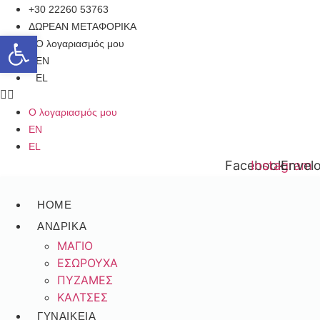
Μετάβαση
+30 22260 53763
στο
ΔΩΡΕΑΝ ΜΕΤΑΦΟΡΙΚΑ
Ανοίξτε τη γραμμή εργαλείων
σύνδεσμο
Ο λογαριασμός μου
Περιεχομένου
EN
EL
Ο λογαριασμός μου
EN
EL
Facebook
Instagram
Envel
HOME
ΑΝΔΡΙΚΑ
ΜΑΓΙΟ
ΕΣΩΡΟΥΧΑ
ΠΥΖΑΜΕΣ
ΚΑΛΤΣΕΣ
ΓΥΝΑΙΚΕΙΑ