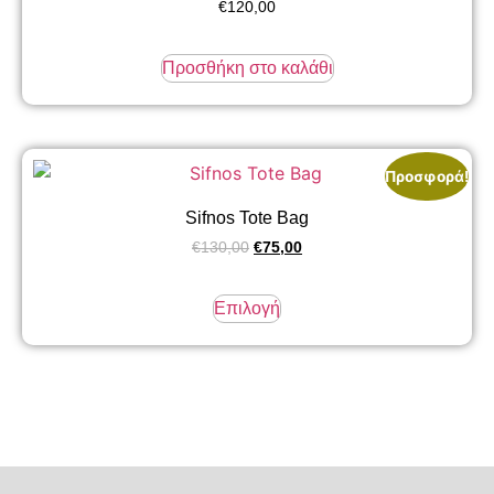
€
120,00
Προσθήκη στο καλάθι
Προσφορά!
Sifnos Tote Bag
Original
Η
€
130,00
€
75,00
price
τρέχουσα
Αυτό
was:
τιμή
το
Επιλογή
€130,00.
είναι:
προϊόν
€75,00.
έχει
πολλαπλές
παραλλαγές.
Οι
επιλογές
μπορούν